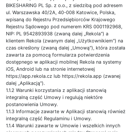
BIKESHARING PL Sp. z o.o., z siedzibą pod adresem
ul. Warszawska 40/2A, 40-008 Katowice, Polska,
wpisaną do Rejestru Przedsiębiorców Krajowego
Rejestru Sądowego pod numerem KRS 0001192968,
NIP: PL 9542893938 (zwaną dalej „Rekola") a
klientem Rekola (zwanym dalej „Użytkownikiem") na
czas określony (zwaną dalej „Umową"), która została
zawarta za pomocą formularza potwierdzenia
dostępnego w aplikacji mobilnej Rekola na systemy
iOS, Android lub na stronie internetowej
https://app.rekola.cz lub https://rekola.app (zwanej
dalej „Aplikacją").
1.1.2 Warunki korzystania z aplikacji stanowią
integralną część Umowy i regulują niektóre
postanowienia Umowy.
1.1.3 Informacje zawarte w Aplikacji stanowią również
integralną część Regulaminu i Umowy.
1.1.4 Warunki zawarte w Umowie i wszelkich innych