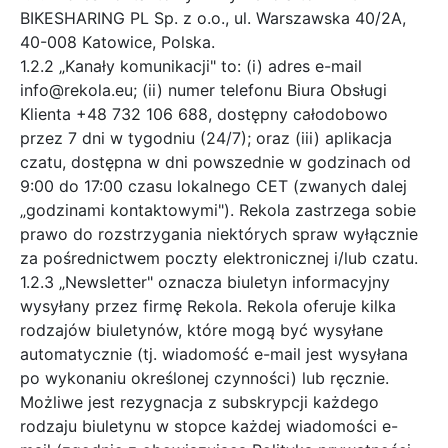
BIKESHARING PL Sp. z o.o., ul. Warszawska 40/2A,
40-008 Katowice, Polska.
1.2.2 „Kanały komunikacji" to: (i) adres e-mail
info@rekola.eu; (ii) numer telefonu Biura Obsługi
Klienta +48 732 106 688, dostępny całodobowo
przez 7 dni w tygodniu (24/7); oraz (iii) aplikacja
czatu, dostępna w dni powszednie w godzinach od
9:00 do 17:00 czasu lokalnego CET (zwanych dalej
„godzinami kontaktowymi"). Rekola zastrzega sobie
prawo do rozstrzygania niektórych spraw wyłącznie
za pośrednictwem poczty elektronicznej i/lub czatu.
1.2.3 „Newsletter" oznacza biuletyn informacyjny
wysyłany przez firmę Rekola. Rekola oferuje kilka
rodzajów biuletynów, które mogą być wysyłane
automatycznie (tj. wiadomość e-mail jest wysyłana
po wykonaniu określonej czynności) lub ręcznie.
Możliwe jest rezygnacja z subskrypcji każdego
rodzaju biuletynu w stopce każdej wiadomości e-