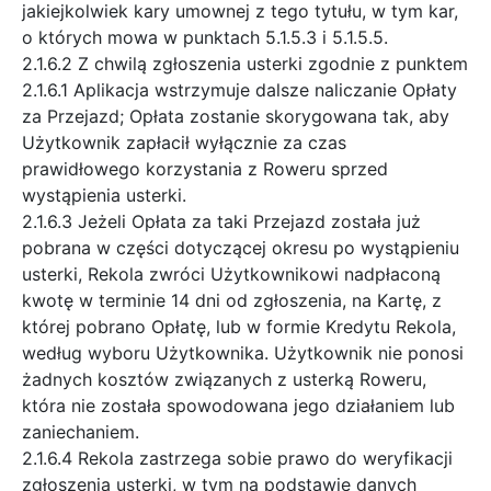
jakiejkolwiek kary umownej z tego tytułu, w tym kar,
o których mowa w punktach 5.1.5.3 i 5.1.5.5.
2.1.6.2 Z chwilą zgłoszenia usterki zgodnie z punktem
2.1.6.1 Aplikacja wstrzymuje dalsze naliczanie Opłaty
za Przejazd; Opłata zostanie skorygowana tak, aby
Użytkownik zapłacił wyłącznie za czas
prawidłowego korzystania z Roweru sprzed
wystąpienia usterki.
2.1.6.3 Jeżeli Opłata za taki Przejazd została już
pobrana w części dotyczącej okresu po wystąpieniu
usterki, Rekola zwróci Użytkownikowi nadpłaconą
kwotę w terminie 14 dni od zgłoszenia, na Kartę, z
której pobrano Opłatę, lub w formie Kredytu Rekola,
według wyboru Użytkownika. Użytkownik nie ponosi
żadnych kosztów związanych z usterką Roweru,
która nie została spowodowana jego działaniem lub
zaniechaniem.
2.1.6.4 Rekola zastrzega sobie prawo do weryfikacji
zgłoszenia usterki, w tym na podstawie danych