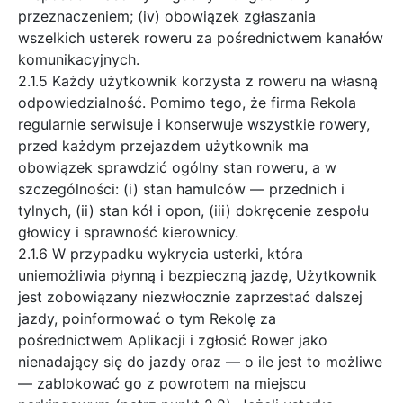
przeznaczeniem; (iv) obowiązek zgłaszania
wszelkich usterek roweru za pośrednictwem kanałów
komunikacyjnych.
2.1.5 Każdy użytkownik korzysta z roweru na własną
odpowiedzialność. Pomimo tego, że firma Rekola
regularnie serwisuje i konserwuje wszystkie rowery,
przed każdym przejazdem użytkownik ma
obowiązek sprawdzić ogólny stan roweru, a w
szczególności: (i) stan hamulców — przednich i
tylnych, (ii) stan kół i opon, (iii) dokręcenie zespołu
głowicy i sprawność kierownicy.
2.1.6 W przypadku wykrycia usterki, która
uniemożliwia płynną i bezpieczną jazdę, Użytkownik
jest zobowiązany niezwłocznie zaprzestać dalszej
jazdy, poinformować o tym Rekolę za
pośrednictwem Aplikacji i zgłosić Rower jako
nienadający się do jazdy oraz — o ile jest to możliwe
— zablokować go z powrotem na miejscu