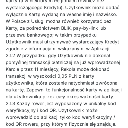
Karty (a w niektórych Regionach również bez
wystarczającego Kredytu). Użytkownik może dodać
wyłącznie Kartę wydaną na własne imię i nazwisko.
W Polsce z Usługi można również korzystać bez
Karty, za pośrednictwem BLIK, pay-by-link lub
przelewu bankowego; w takim przypadku
Użytkownik musi utrzymywać wystarczający Kredyt
zgodnie z informacjami wskazanymi w Aplikacji.
2.1.2 W przypadku, gdy Użytkownik nie dokonał
pomyślnej transakcji płatniczej na już wprowadzonej
Karcie przez 11 miesięcy, Rekola może dokonać
transakcji w wysokości 0,05 PLN z karty
użytkownika, która zostanie natychmiast zwrócona
na kartę. Zapewni to funkcjonalność karty w aplikacji
dla użytkownika przez cały okres ważności karty.
2.1.3 Każdy rower jest wyposażony w unikalny kod
weryfikacyjny i kod QR. Użytkownik może
wprowadzić do aplikacji tylko kod weryfikacyjny /
kod QR roweru, przy którym fizycznie się znajduje.