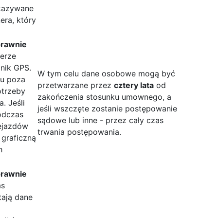
ekazywane
era, który
prawnie
werze
nik GPS.
W tym celu dane osobowe mogą być
ru poza
przetwarzane przez
cztery lata
od
otrzeby
zakończenia stosunku umownego, a
. Jeśli
jeśli wszczęte zostanie postępowanie
odczas
sądowe lub inne - przez cały czas
zejazdów
trwania postępowania.
 graficzną
h
prawnie
as
tają dane