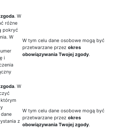
 zgoda
. W
ać różne
ą pokryć
nia. W
W tym celu dane osobowe mogą być
przetwarzane przez
okres
numer
obowiązywania Twojej zgody
.
ę i
czenia
ączny
 zgoda
. W
ączyć
, którym
my
W tym celu dane osobowe mogą być
 dane
przetwarzane przez
okres
ystania z
obowiązywania Twojej zgody
.