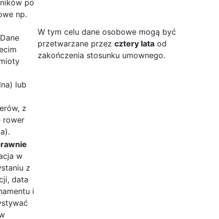
wników po
owe np.
W tym celu dane osobowe mogą być
. Dane
przetwarzane przez
cztery lata
od
ecim
zakończenia stosunku umownego.
dmioty
na) lub
erów, z
e rower
a).
prawnie
racja w
staniu z
cji, data
namentu i
ystywać
ów