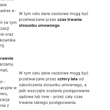
dane
 adres e-
W tym celu dane osobowe mogą być
przetwarzane przez
czas trwania
eń (w tym
stosunku umownego
.
izacji
ie oraz
tkownika
GPS
prawnie
warzamy
mail,
W tym celu dane osobowe mogą być
przetwarzane przez
cztery lata
od
ń -
zakończenia stosunku umownego, a
zacyjne w
jeśli wszczęte zostanie postępowanie
weru,
sądowe lub inne - przez cały czas
izacja
trwania takiego postępowania.
nia z