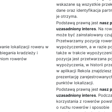
wskazane są wszystkie prz
dane oraz identyfikacja partn
je otrzyma.
Podstawą prawną jest
nasz 
uzasadniony interes
. Na ro
może być zainstalowany czuj
Przetwarzamy pozycję rowe
anie lokalizacji roweru w
wypożyczeniem, a w razie p
biegania kradzieży i
także w trakcie wypożyczenia
niom rowerów
pozycja jest przetwarzana p
wypożyczenia, w historii pr
w aplikacji Rekola znajdziesz
prezentację zarejestrowanyc
punktów lokalizacji.
Podstawą prawną jest
nasz 
uzasadniony interes
. Podcz
korzystania z rowerów pows
o ruchu rowerów i sposobie