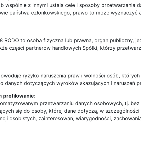
ub wspólnie z innymi ustala cele i sposoby przetwarzania 
rawie państwa członkowskiego, prawo to może wyznaczyć ad
 8 RODO to osoba fizyczna lub prawna, organ publiczny, je
kże części partnerów handlowych Spółki, którzy przetwarz
woduje ryzyko naruszenia praw i wolności osób, których 
lbo danych dotyczących wyroków skazujących i naruszeń p
 profilowanie:
tomatyzowanym przetwarzaniu danych osobowych, tj. bez u
cych się do osoby, której dane dotyczą, w szczególności
rencji osobistych, zainteresowań, wiarygodności, zachowani