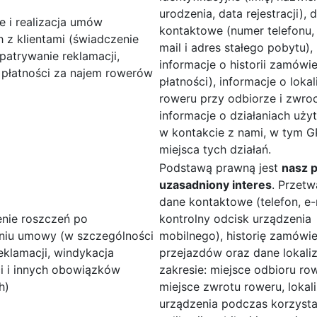
urodzenia, data rejestracji), 
 i realizacja umów
kontaktowe (numer telefonu,
 z klientami (świadczenie
mail i adres stałego pobytu),
zpatrywanie reklamacji,
informacje o historii zamówi
a płatności za najem rowerów
płatności), informacje o lokal
roweru przy odbiorze i zwroc
informacje o działaniach uży
w kontakcie z nami, w tym 
miejsca tych działań.
Podstawą prawną jest
nasz 
uzasadniony interes
. Przet
dane kontaktowe (telefon, e-
nie roszczeń po
kontrolny odcisk urządzenia
niu umowy (w szczególności
mobilnego), historię zamówie
eklamacji, windykacja
przejazdów oraz dane lokali
i i innych obowiązków
zakresie: miejsce odbioru ro
h)
miejsce zwrotu roweru, lokal
urządzenia podczas korzysta