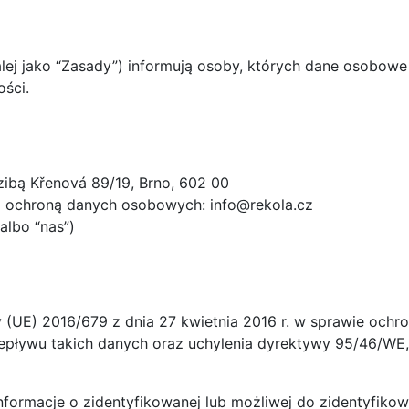
ej jako “Zasady”) informują osoby, których dane osobow
ści.
zibą Křenová 89/19, Brno, 602 00
z ochroną danych osobowych: info@rekola.cz
 albo “nas”)
 (UE) 2016/679 z dnia 27 kwietnia 2016 r. w sprawie och
ływu takich danych oraz uchylenia dyrektywy 95/46/WE, 
rmacje o zidentyfikowanej lub możliwej do zidentyfikowani