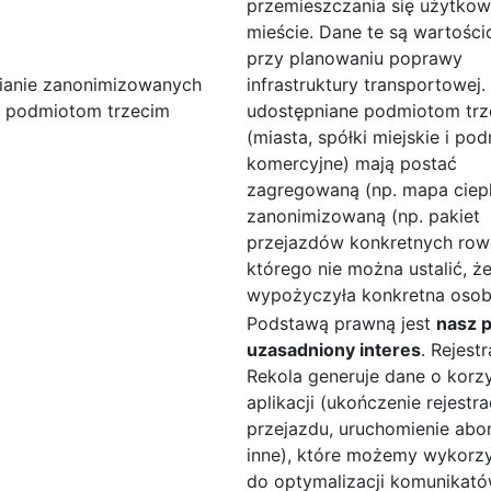
przemieszczania się użytko
mieście. Dane te są wartości
przy planowaniu poprawy
ianie zanonimizowanych
infrastruktury transportowej
i podmiotom trzecim
udostępniane podmiotom trz
(miasta, spółki miejskie i po
komercyjne) mają postać
zagregowaną (np. mapa ciepl
zanonimizowaną (np. pakiet
przejazdów konkretnych row
którego nie można ustalić, ż
wypożyczyła konkretna osob
Podstawą prawną jest
nasz 
uzasadniony interes
. Rejest
Rekola generuje dane o korzy
aplikacji (ukończenie rejestra
przejazdu, uruchomienie abo
inne), które możemy wykorz
do optymalizacji komunikat