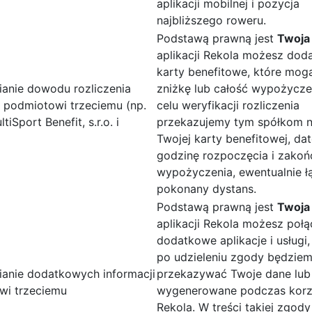
aplikacji mobilnej i pozycja
najbliższego roweru.
Podstawą prawną jest
Twoja
aplikacji Rekola możesz dod
karty benefitowe, które mog
anie dowodu rozliczenia
zniżkę lub całość wypożycze
 podmiotowi trzeciemu (np.
celu weryfikacji rozliczenia
tiSport Benefit, s.r.o. i
przekazujemy tym spółkom 
Twojej karty benefitowej, dat
godzinę rozpoczęcia i zakoń
wypożyczenia, ewentualnie ł
pokonany dystans.
Podstawą prawną jest
Twoja
aplikacji Rekola możesz poł
dodatkowe aplikacje i usługi
po udzieleniu zgody będzie
anie dodatkowych informacji
przekazywać Twoje dane lub
wi trzeciemu
wygenerowane podczas korz
Rekola. W treści takiej zgody