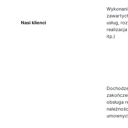
Wykonanie
zawartych
Nasi klienci
usług, ro
realizacj
itp.)
Dochodze
zakończe
obsługa r
należnośc
umownyc