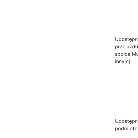
Udostępni
przejazdu
spółce Mul
innym)
Udostępni
podmioto