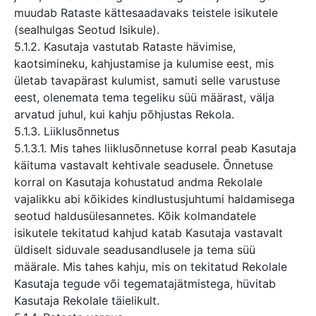
muudab Rataste kättesaadavaks teistele isikutele
(sealhulgas Seotud Isikule).
5.1.2. Kasutaja vastutab Rataste hävimise,
kaotsimineku, kahjustamise ja kulumise eest, mis
ületab tavapärast kulumist, samuti selle varustuse
eest, olenemata tema tegeliku süü määrast, välja
arvatud juhul, kui kahju põhjustas Rekola.
5.1.3. Liiklusõnnetus
5.1.3.1. Mis tahes liiklusõnnetuse korral peab Kasutaja
käituma vastavalt kehtivale seadusele. Õnnetuse
korral on Kasutaja kohustatud andma Rekolale
vajalikku abi kõikides kindlustusjuhtumi haldamisega
seotud haldusülesannetes. Kõik kolmandatele
isikutele tekitatud kahjud katab Kasutaja vastavalt
üldiselt siduvale seadusandlusele ja tema süü
määrale. Mis tahes kahju, mis on tekitatud Rekolale
Kasutaja tegude või tegematajätmistega, hüvitab
Kasutaja Rekolale täielikult.