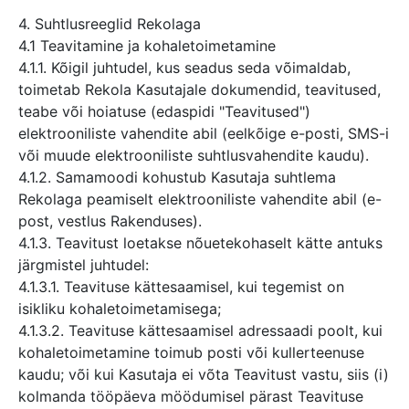
4. Suhtlusreeglid Rekolaga
4.1 Teavitamine ja kohaletoimetamine
4.1.1. Kõigil juhtudel, kus seadus seda võimaldab,
toimetab Rekola Kasutajale dokumendid, teavitused,
teabe või hoiatuse (edaspidi "Teavitused")
elektrooniliste vahendite abil (eelkõige e-posti, SMS-i
või muude elektrooniliste suhtlusvahendite kaudu).
4.1.2. Samamoodi kohustub Kasutaja suhtlema
Rekolaga peamiselt elektrooniliste vahendite abil (e-
post, vestlus Rakenduses).
4.1.3. Teavitust loetakse nõuetekohaselt kätte antuks
järgmistel juhtudel:
4.1.3.1. Teavituse kättesaamisel, kui tegemist on
isikliku kohaletoimetamisega;
4.1.3.2. Teavituse kättesaamisel adressaadi poolt, kui
kohaletoimetamine toimub posti või kullerteenuse
kaudu; või kui Kasutaja ei võta Teavitust vastu, siis (i)
kolmanda tööpäeva möödumisel pärast Teavituse