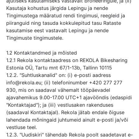
ajutiseks kasutamiseks vastavalt broneeringule, ja (ii)
Kasutaja kohustus järgida Lepingu ja nende
Tingimustega määratud rendi tingimusi, reegleid ja
piiranguid ning tasuda kokkulepitud tasu Rataste
kasutamise eest vastavalt Lepingu ja nende
Tingimuste tingimustele.
1.2 Kontaktandmed ja mõisted
1.2.1 Rekola kontaktaadress on REKOLA Bikesharing
Estonia OÜ, Tartu mnt 67/1-13b, Tallinn 10115
1.2.2. "Suhtluskanalid" on: (i) e-posti aadress
info@rekola.eu; (ii) telefoninumber +420 277 277
930, mis on saadaval vähemalt tööpäevadel
ajavahemikus 9.00-17.00 UTC+1 ajavööndis (edaspidi
"Kontaktajad"); ja (iii) vestlusaken rakenduses
(saadaval Kontaktajal). Rekola jätab endale õiguse
lahendada mõningaid juhtumeid ainult e-posti ja/või
vestluse teel.
1.2.3. "Uudiskiri" tähendab Rekola poolt saadetavat e-