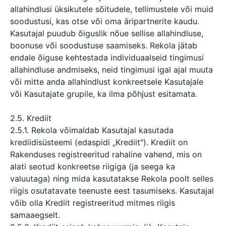
allahindlusi üksikutele sõitudele, tellimustele või muid
soodustusi, kas otse või oma äripartnerite kaudu.
Kasutajal puudub õiguslik nõue sellise allahindluse,
boonuse või soodustuse saamiseks. Rekola jätab
endale õiguse kehtestada individuaalseid tingimusi
allahindluse andmiseks, neid tingimusi igal ajal muuta
või mitte anda allahindlust konkreetsele Kasutajale
või Kasutajate grupile, ka ilma põhjust esitamata.
2.5. Krediit
2.5.1. Rekola võimaldab Kasutajal kasutada
krediidisüsteemi (edaspidi „Krediit"). Krediit on
Rakenduses registreeritud rahaline vahend, mis on
alati seotud konkreetse riigiga (ja seega ka
valuutaga) ning mida kasutatakse Rekola poolt selles
riigis osutatavate teenuste eest tasumiseks. Kasutajal
võib olla Krediit registreeritud mitmes riigis
samaaegselt.