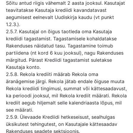
Sõitu antud riigis vähemalt 2 aasta jooksul. Kasutajat
teavitatakse Kasutaja krediidi kavandatavast
aegumisest eelnevalt Uudiskirja kaudu (vt punkt
1.2.3.).
2.5.7. Kasutajal on õigus taotleda oma Kasutaja
krediidi tagastamist. Tagastamisele kohaldatakse
Rakenduses näidatud tasu. Tagastamine toimub
partiidena (nt kord 6 kuu jooksul), nagu Rakenduses
märgitud. Pärast Krediidi tagastamist suletakse
Kasutaja konto.
2.5.8. Rekola krediiti määrab Rekola oma
äranägemise järgi. Rekola jätab endale õiguse muuta
Rekola krediidi tingimusi, summat või kättesaadavust,
ka perioodi jooksul, mil Rekola krediit määrati. Rekola
krediit aegub hiljemalt selle kalendriaasta lõpus, mil
see määrati.
2.5.9. Ülevaade Krediidi hetkeseisust, sealhulgas
üksikutest tehingutest, on Kasutajale kättesaadav
Rakenduses seadete sektsioonis.