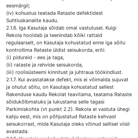
eesmärgil;
(iv) kohustus teatada Rataste defektidest
Suhtluskanalite kaudu.
2.1.6. Iga Kasutaja sõidab omal vastutusel. Kuigi
Rekola hooldab ja teenindab kõiki rattaid
regulaarselt, on Kasutaja kohustatud enne iga sõitu
kontrollima Rataste üldist seisukorda, eriti:
(i) pidureid - ees ja taga,
(ii) rataste ja rehvide seisukorda,
(iii) roolisüsteemi kinnitust ja juhtraua töökindlust.
2.1.7. Kui avastatakse defekt, mis ei võimalda sujuvat
ja ohutut sõitu, on Kasutaja kohustatud sellest
Rakenduse kaudu Rekolat teavitama, teatama Rataste
sõidukõlbmatuks ja lukustama selle tagasi
Parkimiskohta (vt punkt 2.2). Rekola ei vastuta ühegi
kahju eest, mis on põhjustatud Rataste kehvast
seisukorrast, mida Kasutaja oleks võinud sellisel viisil
avastada.