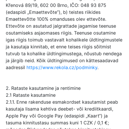
Křenová 89/19, 602 00 Brno, IČO: 048 93 875
(edaspidi „Emaettevõte”), b) teistes riikides
Emaettevõtte 100% omanduses olev ettevõte.
Ettevõte on asutatud jalgrattade jagamise teenuse
osutamiseks asjaomases riigis. Teenuse osutamine
igas riigis toimub vastavalt kohalikele üldtingimustele
ja kasutaja kinnitab, et enne teises riigis sõitmist
tutvub ta kohalike üldtingimustega, nõustub nendega
ja järgib neid. Kõik üldtingimused on kättesaadavad
aadressil
https://www.rekola.cz/podminky
.
2. Rataste kasutamine ja rentimine
2.1 Rataste kasutamine
2.1.1. Enne rakenduse esmakordset kasutamist peab
kasutaja lisama kehtiva deebet- või krediitkaardi,
Apple Pay või Google Pay (edaspidi „Kaart“) ja
tasuma kinnitustasu summas kuni 1 CZK / 0,1 €;