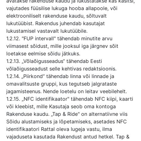
avatakse rakenduse kaudu ja lukustatakse kas käsitsi,
vajutades füüsilise lukuga hooba allapoole, või
elektrooniliselt rakenduse kaudu, sõltuvalt
lukutüübist. Rakendus juhendab kasutajat
lukustamisel vastavalt lukutüübile.
1.2.12. "FUP intervall" tähendab minutite arvu
viimasest sõidust, mille jooksul iga järgnev sõit
loetakse eelmise sõidu jätkuks.
1.2.13. „Võlaõigusseadus“ tähendab Eesti
võlaõigusseadust selle kehtivas redaktsioonis.
1.2.14. „Piirkond“ tähendab linna või linnade ja
omavalitsuste gruppi, kus tegutseb jalgrataste
jagamisteenus. Nende loetelu on leitav veebilehelt.
1.2.15. „NFC identifikaator" tähendab NFC kiipi, kaarti
või kleebist, mille Kasutaja seob oma kontoga
Rakenduse kaudu. „Tap & Ride" on alternatiivne viis
Sõidu alustamiseks ja lõpetamiseks, asetades NFC
identifikaatori Rattal oleva lugeja vastu, ilma
vajaduseta kasutada Rakendust antud hetkel. Tap &