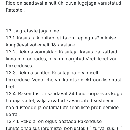
Ride on saadaval ainult ühilduva lugejaga varustatud
Ratastel.
1.3 Jalgrataste jagamine
1.3.1. Kasutaja kinnitab, et ta on Lepingu sõlmimise
kuupäeval vähemalt 18-aastane.
1.3.2. Rekola võimaldab Kasutajal kasutada Rattaid
linna piirkondades, mis on märgitud Veebilehel või
Rakenduses.
1.3.3. Rekola suhtleb Kasutajaga peamiselt
Rakenduse, Veebilehe või ka otse elektroonilise posti
teel.
1.3.4. Rakendus on saadaval 24 tundi ööpäevas kogu
hooaja vältel, välja arvatud kavandatud süsteemi
hooldustööde ja ootamatute tehniliste probleemide
korral.
1.3.4.1. Rekolal on õigus peatada Rakenduse
funktsionaalsus järgmistel põhjustel: (i) turvalisus, (ii)