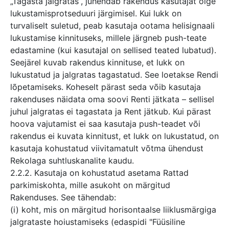
„Tagasta jalgratas“, juhendab rakendus kasutajat õige
lukustamisprotseduuri järgimisel. Kui lukk on
turvaliselt suletud, peab kasutaja ootama helisignaali
lukustamise kinnituseks, millele järgneb push-teate
edastamine (kui kasutajal on sellised teated lubatud).
Seejärel kuvab rakendus kinnituse, et lukk on
lukustatud ja jalgratas tagastatud. See loetakse Rendi
lõpetamiseks. Koheselt pärast seda võib kasutaja
rakenduses näidata oma soovi Renti jätkata – sellisel
juhul jalgratas ei tagastata ja Rent jätkub. Kui pärast
hoova vajutamist ei saa kasutaja push-teadet või
rakendus ei kuvata kinnitust, et lukk on lukustatud, on
kasutaja kohustatud viivitamatult võtma ühendust
Rekolaga suhtluskanalite kaudu.
2.2.2. Kasutaja on kohustatud asetama Rattad
parkimiskohta, mille asukoht on märgitud
Rakenduses. See tähendab:
(i) koht, mis on märgitud horisontaalse liiklusmärgiga
jalgrataste hoiustamiseks (edaspidi "Füüsiline