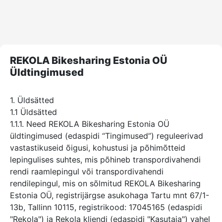
REKOLA Bikesharing Estonia OÜ
Üldtingimused
1. Üldsätted
1.1 Üldsätted
1.1.1. Need REKOLA Bikesharing Estonia OÜ
üldtingimused (edaspidi “Tingimused”) reguleerivad
vastastikuseid õigusi, kohustusi ja põhimõtteid
lepingulises suhtes, mis põhineb transpordivahendi
rendi raamlepingul või transpordivahendi
rendilepingul, mis on sõlmitud REKOLA Bikesharing
Estonia OÜ, registrijärgse asukohaga Tartu mnt 67/1-
13b, Tallinn 10115, registrikood: 17045165 (edaspidi
"Rekola") ja Rekola kliendi (edaspidi "Kasutaja") vahel