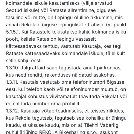
kolmandale isikule kasutamiseks (välja arvatud
Seotud Isikule) või Rataste allrentimine, olgu see
tasuline või mitte, on Lepingu oluline rikkumine, mis
annab Rekolale õiguse lepingulisele trahvile (vt punkt
5.1.5.). Kui Ratastele tekitatakse kahju kolmanda isiku
poolt, kellele Ratas on lepingu vastaselt
kättesaadavaks tehtud, vastutab Kasutaja, kes tegi
Rataste kättesaadavaks kolmandale isikule, täielikult
selle kahju eest.
1.3.10. Jalgrattaid saab tagastada ainult piirkonnas,
kus need renditi, rakenduses näidatud asukohas.
1.3.11. Kasutaja vastutab oma telefoninumbri õigsuse
eest. Kui telefon kaob või telefoninumber muutub, on
kasutajal kohustus viivitamatult teavitada Rekolat või
eemaldada number oma profiililt.
1.3.12. Kasutaja võtab teadmiseks, et teistes riikides,
kus Rekola tegutseb, tegutseb see kohaliku äriühingu
kaudu, st üksuse kaudu, mis on a) Tšehhi Vabariigi
puhul äriühing REKOLA Bikesharing s.r.o., asukoht