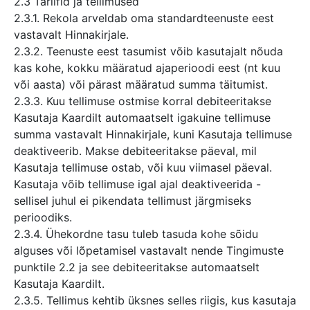
2.3 Tariifid ja tellimused
2.3.1. Rekola arveldab oma standardteenuste eest
vastavalt Hinnakirjale.
2.3.2. Teenuste eest tasumist võib kasutajalt nõuda
kas kohe, kokku määratud ajaperioodi eest (nt kuu
või aasta) või pärast määratud summa täitumist.
2.3.3. Kuu tellimuse ostmise korral debiteeritakse
Kasutaja Kaardilt automaatselt igakuine tellimuse
summa vastavalt Hinnakirjale, kuni Kasutaja tellimuse
deaktiveerib. Makse debiteeritakse päeval, mil
Kasutaja tellimuse ostab, või kuu viimasel päeval.
Kasutaja võib tellimuse igal ajal deaktiveerida -
sellisel juhul ei pikendata tellimust järgmiseks
perioodiks.
2.3.4. Ühekordne tasu tuleb tasuda kohe sõidu
alguses või lõpetamisel vastavalt nende Tingimuste
punktile 2.2 ja see debiteeritakse automaatselt
Kasutaja Kaardilt.
2.3.5. Tellimus kehtib üksnes selles riigis, kus kasutaja