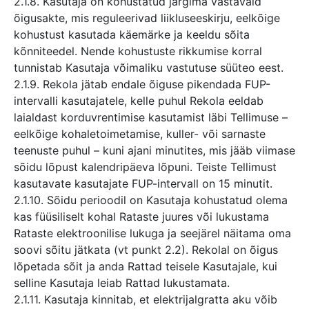
2.1.8. Kasutaja on kohustatud järgima vastavaid
õigusakte, mis reguleerivad liikluseeskirju, eelkõige
kohustust kasutada käemärke ja keeldu sõita
kõnniteedel. Nende kohustuste rikkumise korral
tunnistab Kasutaja võimaliku vastutuse süüteo eest.
2.1.9. Rekola jätab endale õiguse pikendada FUP-
intervalli kasutajatele, kelle puhul Rekola eeldab
laialdast korduvrentimise kasutamist läbi Tellimuse –
eelkõige kohaletoimetamise, kuller- või sarnaste
teenuste puhul – kuni ajani minutites, mis jääb viimase
sõidu lõpust kalendripäeva lõpuni. Teiste Tellimust
kasutavate kasutajate FUP-intervall on 15 minutit.
2.1.10. Sõidu perioodil on Kasutaja kohustatud olema
kas füüsiliselt kohal Rataste juures või lukustama
Rataste elektroonilise lukuga ja seejärel näitama oma
soovi sõitu jätkata (vt punkt 2.2). Rekolal on õigus
lõpetada sõit ja anda Rattad teisele Kasutajale, kui
selline Kasutaja leiab Rattad lukustamata.
2.1.11. Kasutaja kinnitab, et elektrijalgratta aku võib