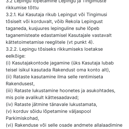
3.2 Lepingu lõpetamine Lepingu ja Tingimuste
rikkumise tõttu
3.2.1. Kui Kasutaja rikub Lepingut või Tingimusi
tõsiselt või korduvalt, võib Rekola Lepingust
taganeda, kusjuures lepinguline suhe lõpeb
taganemisteate edastamisel Kasutajale vastavalt
kättetoimetamise reeglitele (vt punkt 4).
3.2.2. Lepingu tõsiseks rikkumiseks loetakse
eelkõige:
(i) Kasutajakontode jagamine (üks Kasutaja lubab
teisel isikul kasutada Rakendust oma konto alt),
(ii) Rataste kasutamine ilma selle rentimiseta
Rakendusest,
(iii) Rataste lukustamine hoonetes ja asukohtades,
mis pole avalikult kättesaadavad;
(iv) Rataste jätmine tänavale lukustamata,
(v) korduv sõidu lõpetamine väljaspool
Parkimiskohad,
(vi) Rakenduse või selle osade andmete allalaadimine