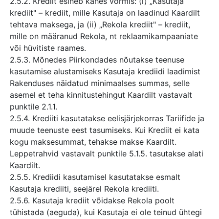
2.5.2. Krediit esineb kahes vormis: (i) „Kasutaja
krediit" – krediit, mille Kasutaja on laadinud Kaardilt
tehtava maksega, ja (ii) „Rekola krediit" – krediit,
mille on määranud Rekola, nt reklaamikampaaniate
või hüvitiste raames.
2.5.3. Mõnedes Piirkondades nõutakse teenuse
kasutamise alustamiseks Kasutaja krediidi laadimist
Rakenduses näidatud minimaalses summas, selle
asemel et teha kinnitustehingut Kaardilt vastavalt
punktile 2.1.1.
2.5.4. Krediiti kasutatakse eelisjärjekorras Tariifide ja
muude teenuste eest tasumiseks. Kui Krediit ei kata
kogu maksesummat, tehakse makse Kaardilt.
Leppetrahvid vastavalt punktile 5.1.5. tasutakse alati
Kaardilt.
2.5.5. Krediidi kasutamisel kasutatakse esmalt
Kasutaja krediiti, seejärel Rekola krediiti.
2.5.6. Kasutaja krediit võidakse Rekola poolt
tühistada (aeguda), kui Kasutaja ei ole teinud ühtegi