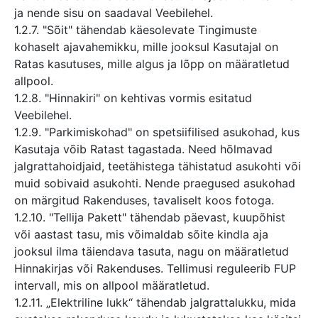
ja nende sisu on saadaval Veebilehel.
1.2.7. "Sõit" tähendab käesolevate Tingimuste
kohaselt ajavahemikku, mille jooksul Kasutajal on
Ratas kasutuses, mille algus ja lõpp on määratletud
allpool.
1.2.8. "Hinnakiri" on kehtivas vormis esitatud
Veebilehel.
1.2.9. "Parkimiskohad" on spetsiifilised asukohad, kus
Kasutaja võib Ratast tagastada. Need hõlmavad
jalgrattahoidjaid, teetähistega tähistatud asukohti või
muid sobivaid asukohti. Nende praegused asukohad
on märgitud Rakenduses, tavaliselt koos fotoga.
1.2.10. "Tellija Pakett" tähendab päevast, kuupõhist
või aastast tasu, mis võimaldab sõite kindla aja
jooksul ilma täiendava tasuta, nagu on määratletud
Hinnakirjas või Rakenduses. Tellimusi reguleerib FUP
intervall, mis on allpool määratletud.
1.2.11. „Elektriline lukk“ tähendab jalgrattalukku, mida