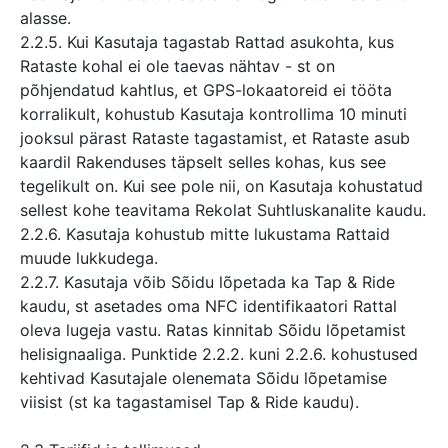
alasse.
2.2.5. Kui Kasutaja tagastab Rattad asukohta, kus
Rataste kohal ei ole taevas nähtav - st on
põhjendatud kahtlus, et GPS-lokaatoreid ei tööta
korralikult, kohustub Kasutaja kontrollima 10 minuti
jooksul pärast Rataste tagastamist, et Rataste asub
kaardil Rakenduses täpselt selles kohas, kus see
tegelikult on. Kui see pole nii, on Kasutaja kohustatud
sellest kohe teavitama Rekolat Suhtluskanalite kaudu.
2.2.6. Kasutaja kohustub mitte lukustama Rattaid
muude lukkudega.
2.2.7. Kasutaja võib Sõidu lõpetada ka Tap & Ride
kaudu, st asetades oma NFC identifikaatori Rattal
oleva lugeja vastu. Ratas kinnitab Sõidu lõpetamist
helisignaaliga. Punktide 2.2.2. kuni 2.2.6. kohustused
kehtivad Kasutajale olenemata Sõidu lõpetamise
viisist (st ka tagastamisel Tap & Ride kaudu).