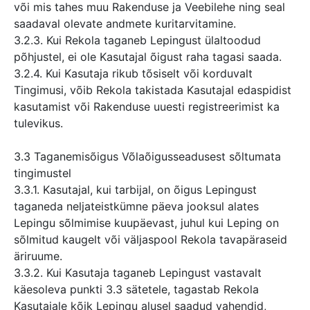
või mis tahes muu Rakenduse ja Veebilehe ning seal
saadaval olevate andmete kuritarvitamine.
3.2.3. Kui Rekola taganeb Lepingust ülaltoodud
põhjustel, ei ole Kasutajal õigust raha tagasi saada.
3.2.4. Kui Kasutaja rikub tõsiselt või korduvalt
Tingimusi, võib Rekola takistada Kasutajal edaspidist
kasutamist või Rakenduse uuesti registreerimist ka
tulevikus.
3.3 Taganemisõigus Võlaõigusseadusest sõltumata
tingimustel
3.3.1. Kasutajal, kui tarbijal, on õigus Lepingust
taganeda neljateistkümne päeva jooksul alates
Lepingu sõlmimise kuupäevast, juhul kui Leping on
sõlmitud kaugelt või väljaspool Rekola tavapäraseid
äriruume.
3.3.2. Kui Kasutaja taganeb Lepingust vastavalt
käesoleva punkti 3.3 sätetele, tagastab Rekola
Kasutajale kõik Lepingu alusel saadud vahendid,