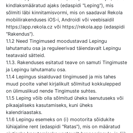
kindlaksmääratud ajaks (edaspidi "Leping"), mis
sõlmiti läbi kinnitamisvormi, mis on saadaval Rekola
mobiilirakenduses iOS-i, Androidi või veebisaidil
https://app.rekola.cz või https://rekola.app (edaspidi
"Rakendus").
1.1.2 Need Tingimused moodustavad Lepingu
lahutamatu osa ja reguleerivad täiendavalt Lepingu
teatavaid sätteid.
1.1.3. Rakenduses esitatud teave on samuti Tingimuste
ja Lepingu lahutamatu osa.
1.1.4 Lepingus sisalduvad tingimused ja mis tahes
muud poolte vahel kirjalikult sõlmitud kokkulepped
on ülimuslikud nende Tingimuste suhtes.
1.1.5 Leping võib olla sõlmitud üheks laenutuseks või
pikaajaliseks kasutamiseks, kuni üheks
kalendriaastaks.
1.1.6 Lepingu esemeks on (i) mootorita sõidukite
lühiajaline rent (edaspidi "Ratas"), mis on määratud