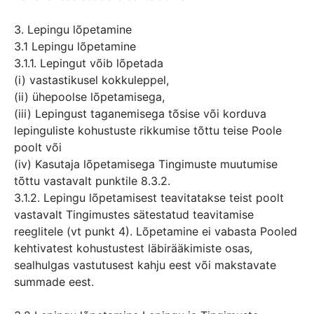
3. Lepingu lõpetamine
3.1 Lepingu lõpetamine
3.1.1. Lepingut võib lõpetada
(i) vastastikusel kokkuleppel,
(ii) ühepoolse lõpetamisega,
(iii) Lepingust taganemisega tõsise või korduva
lepinguliste kohustuste rikkumise tõttu teise Poole
poolt või
(iv) Kasutaja lõpetamisega Tingimuste muutumise
tõttu vastavalt punktile 8.3.2.
3.1.2. Lepingu lõpetamisest teavitatakse teist poolt
vastavalt Tingimustes sätestatud teavitamise
reeglitele (vt punkt 4). Lõpetamine ei vabasta Pooled
kehtivatest kohustustest läbirääkimiste osas,
sealhulgas vastutusest kahju eest või makstavate
summade eest.