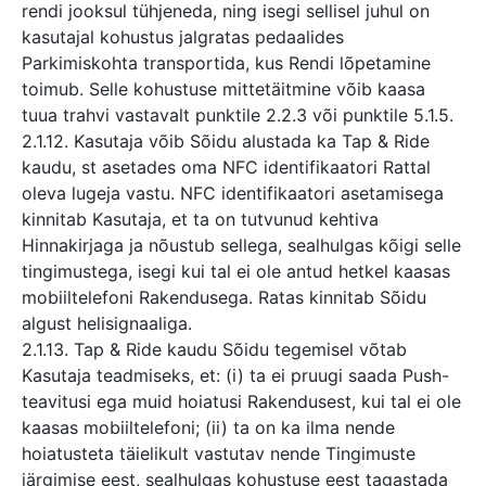
rendi jooksul tühjeneda, ning isegi sellisel juhul on
kasutajal kohustus jalgratas pedaalides
Parkimiskohta transportida, kus Rendi lõpetamine
toimub. Selle kohustuse mittetäitmine võib kaasa
tuua trahvi vastavalt punktile 2.2.3 või punktile 5.1.5.
2.1.12. Kasutaja võib Sõidu alustada ka Tap & Ride
kaudu, st asetades oma NFC identifikaatori Rattal
oleva lugeja vastu. NFC identifikaatori asetamisega
kinnitab Kasutaja, et ta on tutvunud kehtiva
Hinnakirjaga ja nõustub sellega, sealhulgas kõigi selle
tingimustega, isegi kui tal ei ole antud hetkel kaasas
mobiiltelefoni Rakendusega. Ratas kinnitab Sõidu
algust helisignaaliga.
2.1.13. Tap & Ride kaudu Sõidu tegemisel võtab
Kasutaja teadmiseks, et: (i) ta ei pruugi saada Push-
teavitusi ega muid hoiatusi Rakendusest, kui tal ei ole
kaasas mobiiltelefoni; (ii) ta on ka ilma nende
hoiatusteta täielikult vastutav nende Tingimuste
järgimise eest, sealhulgas kohustuse eest tagastada