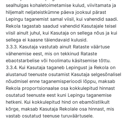
sealhulgas kohaletoimetamise kulud, viivitamata ja
hiljemalt neljateistkümne päeva jooksul pärast
Lepingu taganemist samal viisil, kui vahendid saadi.
Rekola tagastab saadud vahendid Kasutajale teisel
viisil ainult juhul, kui Kasutaja on sellega nõus ja kui
sellega ei kaasne täiendavaid kulusid.
3.3.3. Kasutaja vastutab ainult Rataste väärtuse
vähenemise eest, mis on tekkinud Rataste
ebaotstarbelise või hoolimatu käsitsemise tõttu.
3.3.4. Kui Kasutaja taganeb Lepingust ja Rekola on
alustanud teenuste osutamist Kasutaja selgesõnalisel
nõudmisel enne taganemisperioodi lõppu, maksab
Rekola proportsionaalse osa kokkulepitud hinnast
osutatud teenuste eest kuni Lepingu taganemise
hetkeni. Kui kokkulepitud hind on ebamõistlikult
kõrge, maksab Kasutaja Rekolale osa hinnast, mis
vastab osutatud teenuse turuväärtusele.