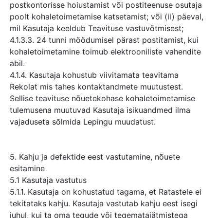
postkontorisse hoiustamist või postiteenuse osutaja
poolt kohaletoimetamise katsetamist; või (ii) päeval,
mil Kasutaja keeldub Teavituse vastuvõtmisest;
4.1.3.3. 24 tunni möödumisel pärast postitamist, kui
kohaletoimetamine toimub elektrooniliste vahendite
abil.
4.1.4. Kasutaja kohustub viivitamata teavitama
Rekolat mis tahes kontaktandmete muutustest.
Sellise teavituse nõuetekohase kohaletoimetamise
tulemusena muutuvad Kasutaja isikuandmed ilma
vajaduseta sõlmida Lepingu muudatust.
5. Kahju ja defektide eest vastutamine, nõuete
esitamine
5.1 Kasutaja vastutus
5.1.1. Kasutaja on kohustatud tagama, et Ratastele ei
tekitataks kahju. Kasutaja vastutab kahju eest isegi
juhul, kui ta oma tegude või tegematajätmistega