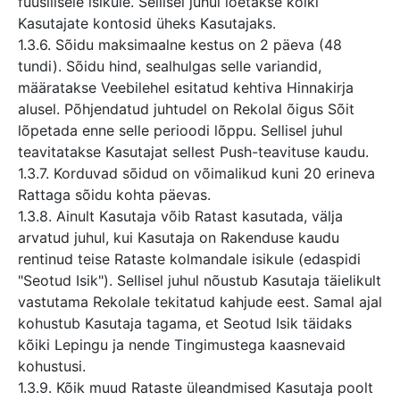
füüsilisele isikule. Sellisel juhul loetakse kõiki
Kasutajate kontosid üheks Kasutajaks.
1.3.6. Sõidu maksimaalne kestus on 2 päeva (48
tundi). Sõidu hind, sealhulgas selle variandid,
määratakse Veebilehel esitatud kehtiva Hinnakirja
alusel. Põhjendatud juhtudel on Rekolal õigus Sõit
lõpetada enne selle perioodi lõppu. Sellisel juhul
teavitatakse Kasutajat sellest Push-teavituse kaudu.
1.3.7. Korduvad sõidud on võimalikud kuni 20 erineva
Rattaga sõidu kohta päevas.
1.3.8. Ainult Kasutaja võib Ratast kasutada, välja
arvatud juhul, kui Kasutaja on Rakenduse kaudu
rentinud teise Rataste kolmandale isikule (edaspidi
"Seotud Isik"). Sellisel juhul nõustub Kasutaja täielikult
vastutama Rekolale tekitatud kahjude eest. Samal ajal
kohustub Kasutaja tagama, et Seotud Isik täidaks
kõiki Lepingu ja nende Tingimustega kaasnevaid
kohustusi.
1.3.9. Kõik muud Rataste üleandmised Kasutaja poolt