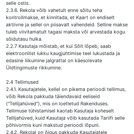
selle ostis.
2.3.6. Rekola võib vahetult enne sõitu teha
kontrollmakse, et kinnitada, et Kaart on endiselt
aktiivne ja sellel on piisavalt vahendeid. Selline makse
tuleb viivitamatult tagasi maksta või arvestada kogu
sõidutasu hulka.
2.2.7 Kasutaja mõistab, et kui Sõit lõpeb, saab
elektroonilist lukku kaugjuhtimise teel lukustada ja
edasine liikumine jalgrattal on käesolevate
Üldtingimuste rikkumine.
2.4 Tellimused
2.4.1. Kasutajatele, kellel on pikema perioodi tellimus,
võib Rekola pakkuda täiendavaid eeliseid
("Tellijahüved"), mis on loetletud Rakenduses.
Tellimuse tühistamisel kaotab Kasutaja koheselt
Tellijahüved, kuid Kasutaja võib kasutada Tariifi selle
põhivormis kuni makstud perioodi lõpuni.
2.4.2. Rekolal on õigus pakkuda Kasutajatele