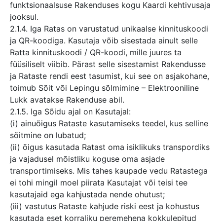
funktsionaalsuse Rakenduses kogu Kaardi kehtivusaja
jooksul.
2.1.4. Iga Ratas on varustatud unikaalse kinnituskoodi
ja QR-koodiga. Kasutaja võib sisestada ainult selle
Ratta kinnituskoodi / QR-koodi, mille juures ta
füüsiliselt viibib. Pärast selle sisestamist Rakendusse
ja Rataste rendi eest tasumist, kui see on asjakohane,
toimub Sõit või Lepingu sõlmimine – Elektrooniline
Lukk avatakse Rakenduse abil.
2.1.5. Iga Sõidu ajal on Kasutajal:
(i) ainuõigus Rataste kasutamiseks teedel, kus selline
sõitmine on lubatud;
(ii) õigus kasutada Ratast oma isiklikuks transpordiks
ja vajadusel mõistliku koguse oma asjade
transportimiseks. Mis tahes kaupade vedu Ratastega
ei tohi mingil moel piirata Kasutajat või teisi tee
kasutajaid ega kahjustada nende ohutust;
(iii) vastutus Rataste kahjude riski eest ja kohustus
kasutada eset korraliku peremehena kokkulepitud