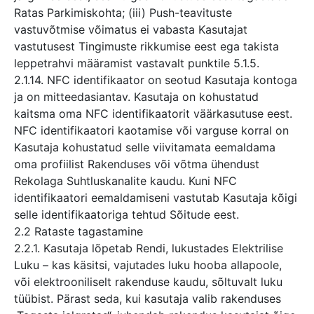
Ratas Parkimiskohta; (iii) Push-teavituste
vastuvõtmise võimatus ei vabasta Kasutajat
vastutusest Tingimuste rikkumise eest ega takista
leppetrahvi määramist vastavalt punktile 5.1.5.
2.1.14. NFC identifikaator on seotud Kasutaja kontoga
ja on mitteedasiantav. Kasutaja on kohustatud
kaitsma oma NFC identifikaatorit väärkasutuse eest.
NFC identifikaatori kaotamise või varguse korral on
Kasutaja kohustatud selle viivitamata eemaldama
oma profiilist Rakenduses või võtma ühendust
Rekolaga Suhtluskanalite kaudu. Kuni NFC
identifikaatori eemaldamiseni vastutab Kasutaja kõigi
selle identifikaatoriga tehtud Sõitude eest.
2.2 Rataste tagastamine
2.2.1. Kasutaja lõpetab Rendi, lukustades Elektrilise
Luku – kas käsitsi, vajutades luku hooba allapoole,
või elektrooniliselt rakenduse kaudu, sõltuvalt luku
tüübist. Pärast seda, kui kasutaja valib rakenduses