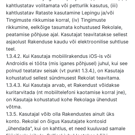
kahtlustatav volitamata või petturlik kasutus, (iii)
kahtlustatav Rataste kasutamine Lepingu ja/või
Tingimuste rikkumise korral, (iv) Tingimuste
rikkumine, eelkõige tasumata kohustused Rekolale,
peatamise põhjuse ajal. Kasutajat teavitatakse sellest
asjaolust Rakenduse kaudu või elektroonilise suhtluse
teel.
1.3.4.2. Kui Kasutaja mobiilirakendus iOS-is või
Androidis ei tööta (mis iganes põhjusel) juhul, kui see
polnud teatatav seisak (vt punkt 1.3.4.), on Kasutaja
kohustatud sellest sündmusest Rekolat teavitama.
1.3.4.3. Kui Kasutaja arvab, et Rakendust võidakse
kuritarvitada (nt mobiiltelefoni kaotamise korral jne),
on Kasutaja kohustatud kohe Rekolaga ühendust
võtma.
1.3.5. Kasutajal võib olla Rakendustes ainult üks
konto. Rekolal on õigus Kasutajate kontosid
„ühendada", kui on kahtlus, et need kuuluvad samale