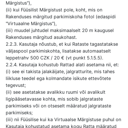
Märgistus"),
(ii) kui Füüsilist Märgistust pole, koht, mis on
Rakenduses märgitud parkimiskoha fotol (edaspidi
"Virtuaalne Märgistus"),
(iii) muudel juhtudel maksimaalselt 20 m kaugusel
Rakenduses märgitud asukohast.
2.2.3. Kasutaja nõustub, et kui Rataste tagastatakse
väljaspool parkimiskohta, lisatakse automaatselt
leppetrahv 500 CZK / 20 € (vt punkt 5.1.5.5).
2.2.4. Kasutaja kohustub Rattad alati asetama nii, et:
(i) see ei takista jalakäijate, jalgratturite, mis tahes
liikluse teedel ega kolmandate isikute ettevõtete
tegevust;
(ii) see asetatakse avalikku ruumi või avalikult
ligipääsetavasse kohta, mis sobib jalgrataste
parkimiseks või on otseselt määratud jalgrataste
parkimiseks;
(iii) nii Füüsilise kui ka Virtuaalse Märgistuse puhul on
Kasutaja kohustatud asetama kogu Ratta määratud