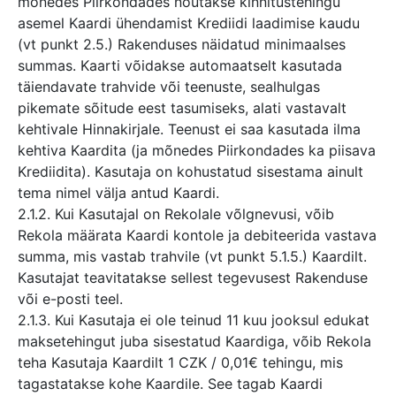
mõnedes Piirkondades nõutakse kinnitustehingu
asemel Kaardi ühendamist Krediidi laadimise kaudu
(vt punkt 2.5.) Rakenduses näidatud minimaalses
summas. Kaarti võidakse automaatselt kasutada
täiendavate trahvide või teenuste, sealhulgas
pikemate sõitude eest tasumiseks, alati vastavalt
kehtivale Hinnakirjale. Teenust ei saa kasutada ilma
kehtiva Kaardita (ja mõnedes Piirkondades ka piisava
Krediidita). Kasutaja on kohustatud sisestama ainult
tema nimel välja antud Kaardi.
2.1.2. Kui Kasutajal on Rekolale võlgnevusi, võib
Rekola määrata Kaardi kontole ja debiteerida vastava
summa, mis vastab trahvile (vt punkt 5.1.5.) Kaardilt.
Kasutajat teavitatakse sellest tegevusest Rakenduse
või e-posti teel.
2.1.3. Kui Kasutaja ei ole teinud 11 kuu jooksul edukat
maksetehingut juba sisestatud Kaardiga, võib Rekola
teha Kasutaja Kaardilt 1 CZK / 0,01€ tehingu, mis
tagastatakse kohe Kaardile. See tagab Kaardi