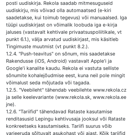
posti uudiskirja. Rekola saadab mitmesuguseid
uudiskirju, mis võivad olla automaatsed (e-kiri
saadetakse, kui toimub tegevus) või manuaalsed. Iga
tüüpi uudiskirjast on võimalik loobuda iga e-kirja
jaluses (vastavalt kehtivale privaatsuspoliitikale, vt
punkt 6.1.), välja arvatud uudiskirjast, mis käsitleb
Tingimuste muutmist (vt punkt 8.2.).
1.2.4. "Push-teavitus" on sõnum, mis saadetakse
Rakendusse (iOS, Android) vastavalt Apple'i ja
Google'i kanalite kaudu. Rekola ei vastuta selliste
sõnumite kohalejõudmise eest, kuna neil pole mingit
võimalust seda mõjutada või tagada.
1.2.5. "Veebileht" tähendab veebilehte www.rekola.cz
ja selle keelevariante (www.rekola.sk, www.rekola.ee
jne).
1.2.6. "Tariifid" tähendavad Rataste kasutamise
renditasusid Lepingu kehtivusaja jooksul või Rataste
konkreetseks kasutamiseks. Tariifi suurus võib
varieeruda sõltuvalt asukohast või ajast. Kõik tariifid